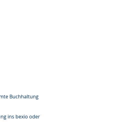
ISE
REFERENZEN
KONTAKT
e ​​​​Buchhaltung
g ins bexio oder